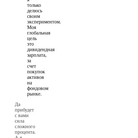
только
делюсь
своим
экспериментом.
Моя
глобальная
цель
это
дивидендная
зарплата,
за
счет
покупок
активов
на
фондовом
рынке.
Да
прибудет
с вами
сила
сложного
процента.
А я