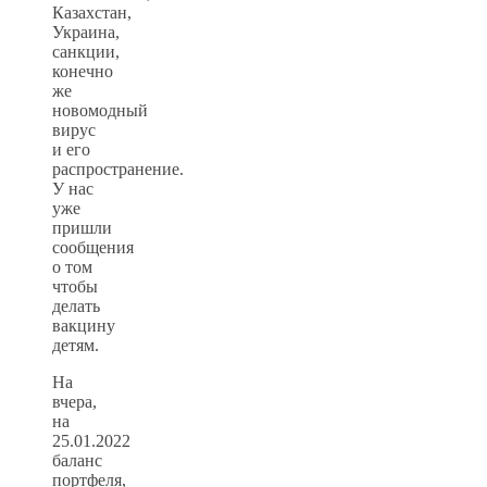
Казахстан,
Украина,
санкции,
конечно
же
новомодный
вирус
и его
распространение.
У нас
уже
пришли
сообщения
о том
чтобы
делать
вакцину
детям.
На
вчера,
на
25.01.2022
баланс
портфеля,