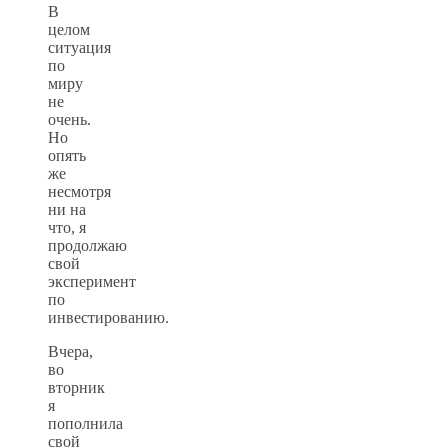
В
целом
ситуация
по
миру
не
очень.
Но
опять
же
несмотря
ни на
что, я
продолжаю
свой
эксперимент
по
инвестированию.
Вчера,
во
вторник
я
пополнила
свой