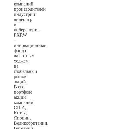
компаний
производителей
индустрии
видеоигр
и
киберспорта.
FXRW
–
инновационный
фонд с
валютным
хеджем
на
глобальный
рынок
акций.
В его
портфеле
акции
компаний
США,
Китая,
Японии,
Великобритании,
Германии,