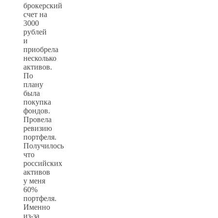
брокерский
счет на
3000
рублей
и
приобрела
несколько
активов.
По
плану
была
покупка
фондов.
Провела
ревизию
портфеля.
Получилось
что
российских
активов
у меня
60%
портфеля.
Именно
из-за