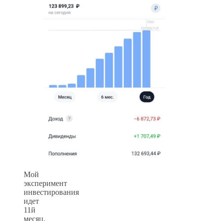
Мой
эксперимент
инвестирования
идет
11й
месяц.