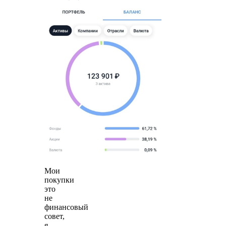
Мои
покупки
это
не
финансовый
совет,
я