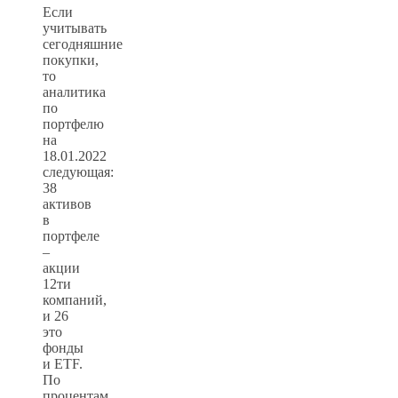
Если
учитывать
сегодняшние
покупки,
то
аналитика
по
портфелю
на
18.01.2022
следующая:
38
активов
в
портфеле
–
акции
12ти
компаний,
и 26
это
фонды
и ETF.
По
процентам