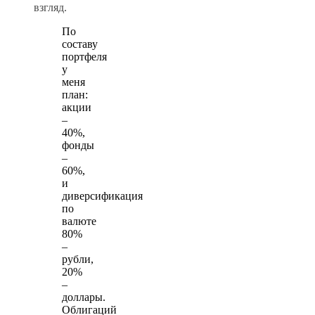
взгляд.
По
составу
портфеля
у
меня
план:
акции
–
40%,
фонды
–
60%,
и
диверсификация
по
валюте
80%
–
рубли,
20%
–
доллары.
Облигаций