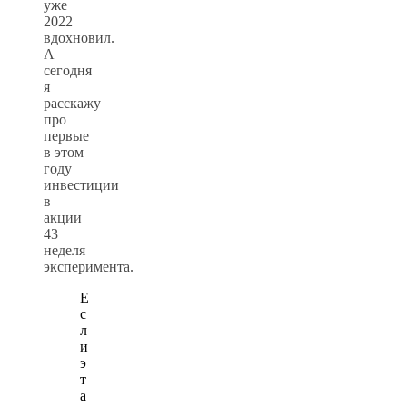
уже
2022
вдохновил.
А
сегодня
я
расскажу
про
первые
в этом
году
инвестиции
в
акции
43
неделя
эксперимента.
Е
с
л
и
э
т
а