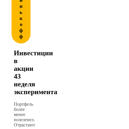
н
ь
к
о
ф
ф
Инвестиции
в
акции
43
неделя
эксперимента
Портфель
более
менее
позеленел.
Отрастают