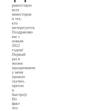
риветствую
всех
инвесторов
и тех,
кто
интересуется.
Поздравляю
вас с
новым
2022
годом!
Первый
раз в
жизни
празднование
у меня
прошло
скучно,
пресно
и
быстро))
Но
факт
что