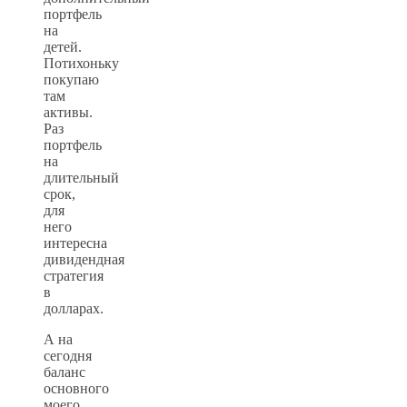
портфель
на
детей.
Потихоньку
покупаю
там
активы.
Раз
портфель
на
длительный
срок,
для
него
интересна
дивидендная
стратегия
в
долларах.
А на
сегодня
баланс
основного
моего