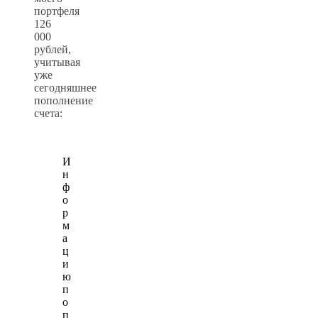
портфеля
126
000
рублей,
учитывая
уже
сегодняшнее
пополнение
счета:
И
н
ф
о
р
м
а
ц
и
ю
п
о
п