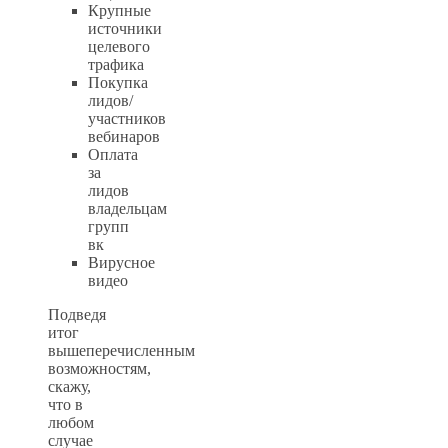
Крупные
источники
целевого
трафика
Покупка
лидов/
участников
вебинаров
Оплата
за
лидов
владельцам
групп
вк
Вирусное
видео
Подведя
итог
вышеперечисленным
возможностям,
скажу,
что в
любом
случае