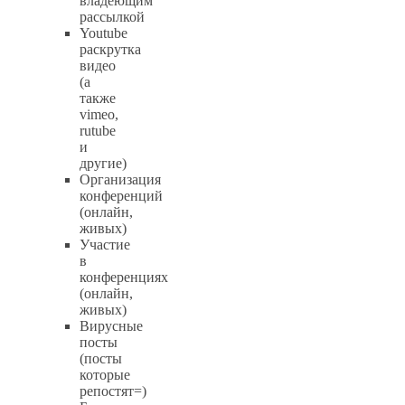
владеющим
рассылкой
Youtube
раскрутка
видео
(а
также
vimeo,
rutube
и
другие)
Организация
конференций
(онлайн,
живых)
Участие
в
конференциях
(онлайн,
живых)
Вирусные
посты
(посты
которые
репостят=)