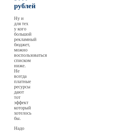
рублей
Ну и
для тех
у кого
большой
рекламный
бюджет,
можно
воспользоваться
списком
ниже.
Не
всегда
платные
ресурсы
дают
тот
эффект
который
хотелось
бы.
Надо