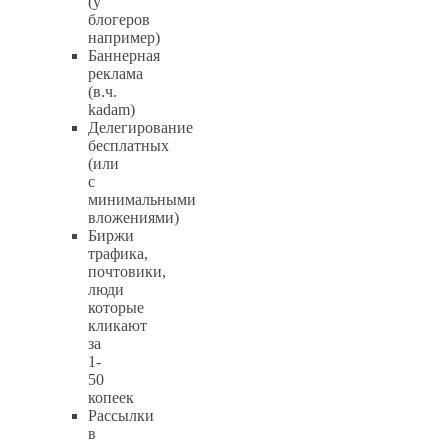
(у
блогеров
например)
Баннерная
реклама
(в.ч.
kadam)
Делегирование
бесплатных
(или
с
минимальными
вложениями)
Биржи
трафика,
почтовики,
люди
которые
кликают
за
1-
50
копеек
Рассылки
в