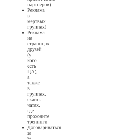
партнеров)
Реклама
в
мертвых
группах)
Реклама
на
страницах
друзей
(у
кого
есть
ЦА),
а
также
в
группах,
скайп-
чатах,
где
проходите
тренинги
Договариваться
за
%