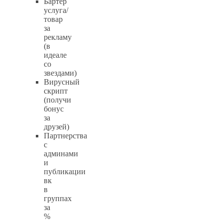
Бартер
услуга/
товар
за
рекламу
(в
идеале
со
звездами)
Вирусный
скрипт
(получи
бонус
за
друзей)
Партнерства
с
админами
и
публикации
вк
в
группах
за
%