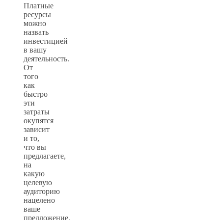
Платные
ресурсы
можно
назвать
инвестицией
в вашу
деятельность.
От
того
как
быстро
эти
затраты
окупятся
зависит
и то,
что вы
предлагаете,
на
какую
целевую
аудиторию
нацелено
ваше
предложение.