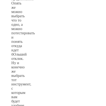
Опять
же
можно
выбрать
что то
одно, а
можно
потестировать
и
понять
откуда
идет
бОльший
отклик.
Ну и
конечно
же
выбрать
тот
инструмент,
с
которым
вам
будет
удобнее