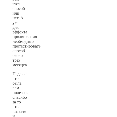
этот
способ
или
нет. А
уже
для
эффекта
продвижения
необходимо
протестировать
способ
около
трех
месяцев.
Надеюсь
что
была
вам
полезна,
спасибо
за то
что
читаете
и