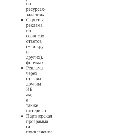
на
ресурсах-
заданиях
Скрытая
реклама
на
сервисах
ответов
(маил.ру
и
других),
форумах
Реклама
через
отзывы
другим
ИБ-
ам,
а
также
интервью
Партнерская
программа
(и
привлечение