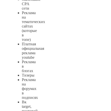
CPA
сети
Реклама
на
тематических
сайтах
(которые
в
топе)
Платная
официальная
реклама
youtube
Реклама
в
блогах
Тизеры
Реклама
на
форумах
в
подписях
Вк
target,
постовой