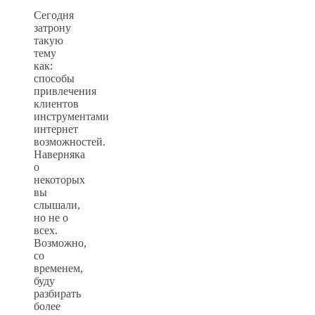
Сегодня
затрону
такую
тему
как:
способы
привлечения
клиентов
инструментами
интернет
возможностей.
Наверняка
о
некоторых
вы
слышали,
но не о
всех.
Возможно,
со
временем,
буду
разбирать
более