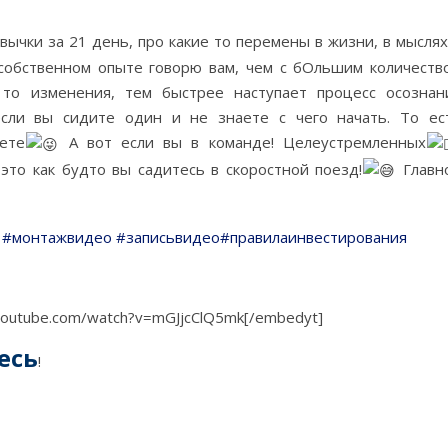
вычки за 21 день, про какие то перемены в жизни, в мыслях
 собственном опыте говорю вам, чем с бОльшим количеств
то изменения, тем быстрее наступает процесс осознан
сли вы сидите один и не знаете с чего начать. То ес
ете
А вот если вы в команде! Целеустремленных
то как будто вы садитесь в скоростной поезд!
Главн
#монтажвидео
#записьвидео
#правилаинвестирования
youtube.com/watch?v=mGJjcClQ5mk[/embedyt]
есь
!