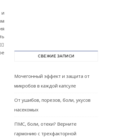
 и
ом
ия
ть
ое
СВЕЖИЕ ЗАПИСИ
Мочегонный эффект и защита от
микробов в каждой капсуле
От ушибов, порезов, боли, укусов
насекомых
ПМС, боли, отеки? Верните
гармонию с трехфакторной