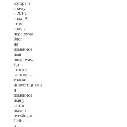
который
я веду
с 2016
года. В
этом
году я
перенесла
блог
на
доменное
имя
ninapovas.
До
этого я
занималась
только
инвестициями
и
доменное
имя у
сайта
было i-
nvesting.ru.
Сейчас
в