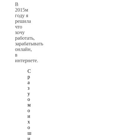
В
2015м
году я
решила
что
хочу
работать,
зарабатывать
онлайн,
в
интернете.
С
р
а
з
у
о
м
о
и
х
о
ш
и