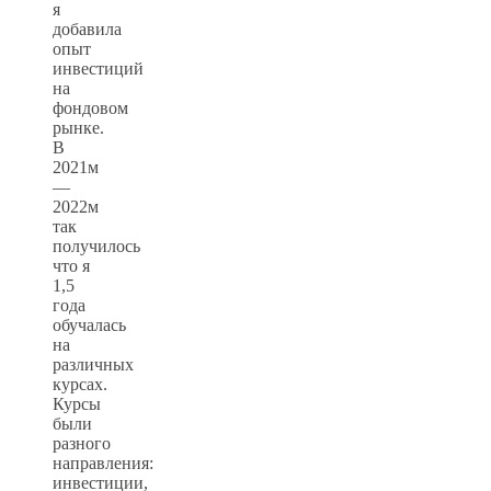
я
добавила
опыт
инвестиций
на
фондовом
рынке.
В
2021м
—
2022м
так
получилось
что я
1,5
года
обучалась
на
различных
курсах.
Курсы
были
разного
направления:
инвестиции,