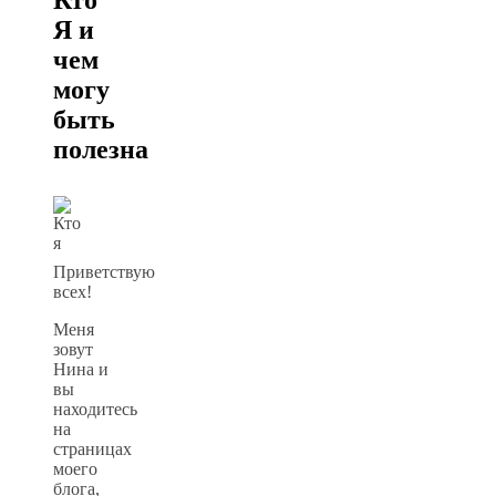
Я и
чем
могу
быть
полезна
Приветствую
всех!
Меня
зовут
Нина и
вы
находитесь
на
страницах
моего
блога,