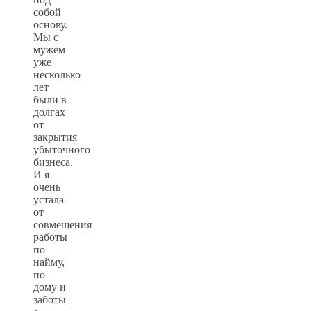
собой
основу.
Мы с
мужем
уже
несколько
лет
были в
долгах
от
закрытия
убыточного
бизнеса.
И я
очень
устала
от
совмещения
работы
по
найму,
по
дому и
заботы