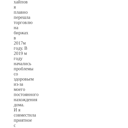
хайпов
я
плавно
перешла
торговлю
на
биржах
в
2017м
году. В
2019 м
году
начались
проблемы
со
здоровьем
из-за
моего
постоянного
нахождения
дома.
И я
совместила
приятное
с