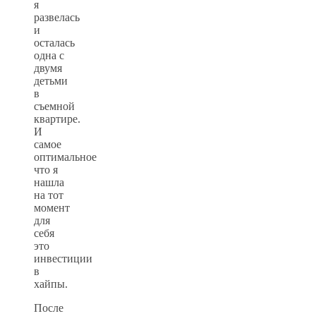
я
развелась
и
осталась
одна с
двумя
детьми
в
съемной
квартире.
И
самое
оптимальное
что я
нашла
на тот
момент
для
себя
это
инвестиции
в
хайпы.
После