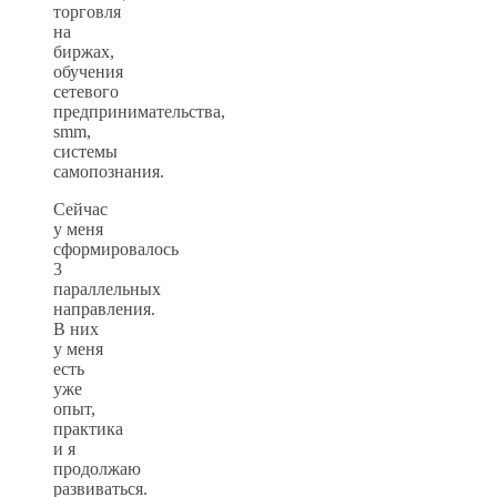
торговля
на
биржах,
обучения
сетевого
предпринимательства,
smm,
системы
самопознания.
Сейчас
у меня
сформировалось
3
параллельных
направления.
В них
у меня
есть
уже
опыт,
практика
и я
продолжаю
развиваться.