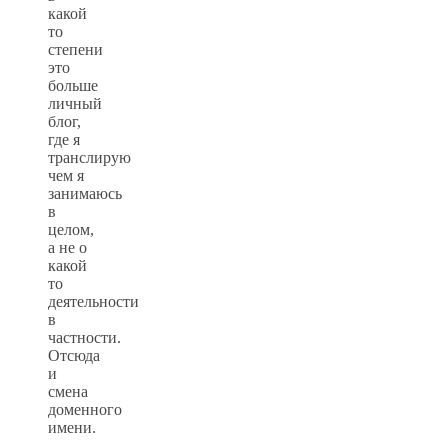
какой
то
степени
это
больше
личный
блог,
где я
транслирую
чем я
занимаюсь
в
целом,
а не о
какой
то
деятельности
в
частности.
Отсюда
и
смена
доменного
имени.